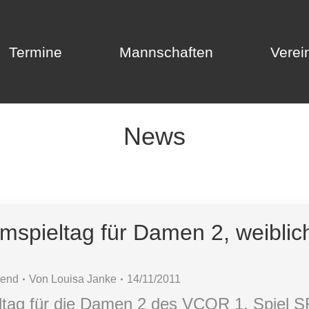
Termine
Mannschaften
Verei
Termine
Mannschaften
Verei
News
imspieltag für Damen 2, weibli
gend
Von
Louisa Janke
14/11/2011
eltag für die Damen 2 des VCOR 1. Spiel S