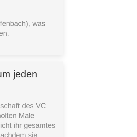
fenbach), was
en.
um jeden
nschaft des VC
olten Male
icht ihr gesamtes
 nachdem sie