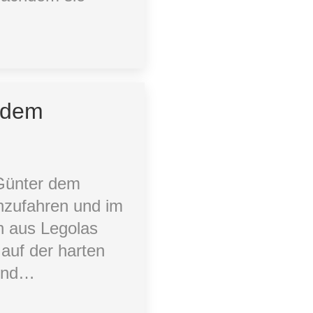
r dem
Günter dem
inzufahren und im
n aus Legolas
 auf der harten
 und…