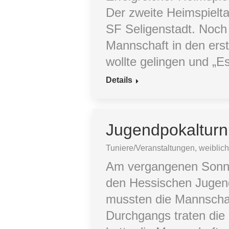
Der zweite Heimspiel
SF Seligenstadt. Noch 
Mannschaft in den erste
wollte gelingen und „E
Details
Jugendpokalturni
Tuniere/Veranstaltungen
,
weiblic
Am vergangenen Sonntag
den Hessischen Jugend
mussten die Mannschaft
Durchgangs traten die