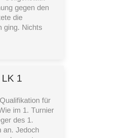
nung gegen den
ete die
n ging. Nichts
 LK 1
ualifikation für
Wie im 1. Turnier
eger des 1.
n an. Jedoch