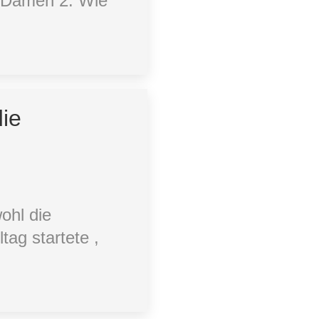
r Damen 2. Wie
die
ohl die
tag startete ,