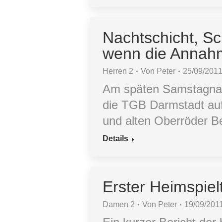
Nachtschicht, S
wenn die Annah
Herren 2
Von
Peter
25/09/201
Am späten Samstagnac
die TGB Darmstadt auf e
und alten Oberröder B
Details
Erster Heimspie
Damen 2
Von
Peter
19/09/201