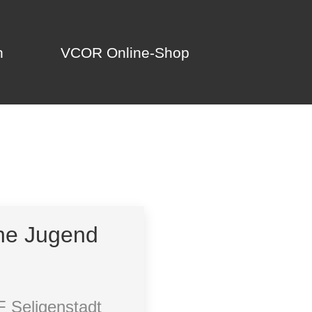
n
VCOR Online-Shop
n
VCOR Online-Shop
che Jugend
F Seligenstadt