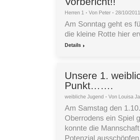
Vorbericht!!
Herren 1
Von
Peter
28/10/201
Am Sonntag geht es f
die kleine Rotte hier e
Details
Unsere 1. weibl
Punkt…….
weibliche Jugend
Von
Louisa J
Am Samstag den 1.10.1
Oberrodens ein Spiel 
konnte die Mannschaft 
Potenzial ausschöpfen.