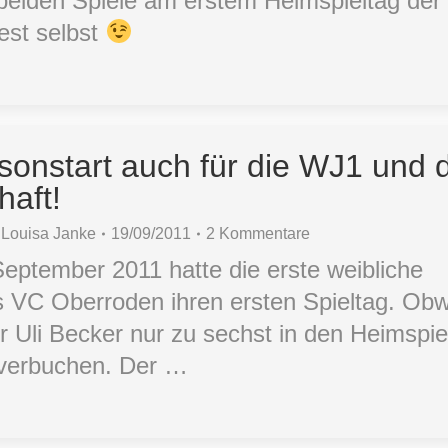
r beiden Spiele am erstem Heimspieltag de
est selbst
isonstart auch für die WJ1 und 
aft!
n
Louisa Janke
19/09/2011
2 Kommentare
ptember 2011 hatte die erste weibliche
VC Oberroden ihren ersten Spieltag. Obw
 Uli Becker nur zu sechst in den Heimspiel
 verbuchen. Der …