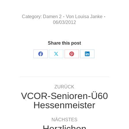
Category:
Damen 2
Von
Louisa Janke
06/03/2012
Share this post
Share
Share
Share
Share
on
on
on
on
Facebook
X
Pinterest
LinkedIn
Kommentarnavigation
ZURÜCK
VCOR-Senioren-Ü60
Vorheriger
Hessenmeister
Beitrag:
NÄCHSTES
Herzlichen