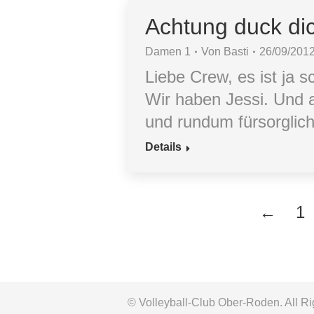
Achtung duck di
Damen 1
Von
Basti
26/09/201
Liebe Crew, es ist ja 
Wir haben Jessi. Und a
und rundum fürsorglic
Details
←
1
© Volleyball-Club Ober-Roden. All R