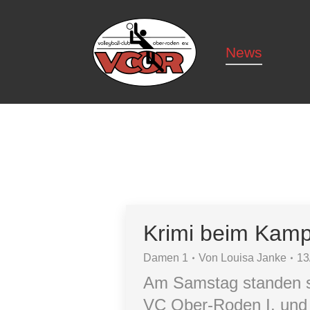
News
News
Krimi beim Kamp
Damen 1
Von
Louisa Janke
13
Am Samstag standen si
VC Ober-Roden I, und d