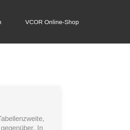
n
VCOR Online-Shop
n
VCOR Online-Shop
abellenzweite,
 gegenüber. In