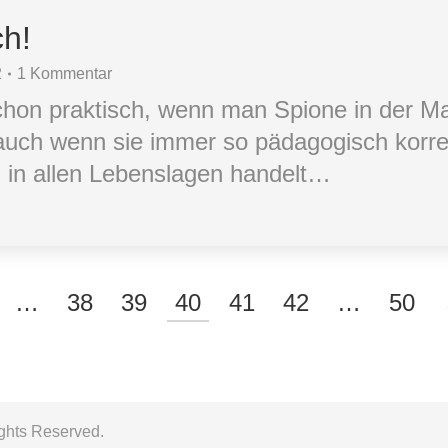
ch!
2
1 Kommentar
schon praktisch, wenn man Spione in der M
uch wenn sie immer so pädagogisch korrekt
h in allen Lebenslagen handelt…
…
38
39
40
41
42
…
50
ights Reserved.