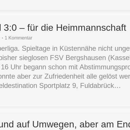
l 3:0 – für die Heimmannschaft
2
1 Kommentar
Oberliga. Spieltage in Küstennähe nicht un
isher sieglosen FSV Bergshausen (Kassel)
16 Uhr begann schon mit Abstimmungspr
onnte aber zur Zufriedenheit alle gelöst w
eldestination Sportplatz 9, Fuldabrück…
g und auf Umwegen, aber am En