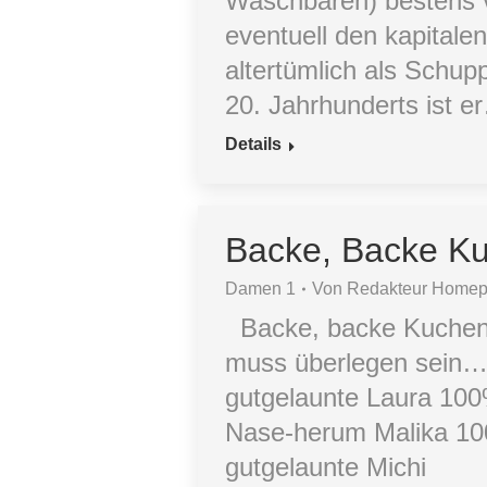
Waschbären) bestens v
eventuell den kapitale
altertümlich als Schupp
20. Jahrhunderts ist e
Details
Backe, Backe Ku
Damen 1
Von
Redakteur Home
Backe, backe Kuchen, d
muss überlegen sein
gutgelaunte Laura 100
Nase-herum Malika 100
gutgelaunte Michi