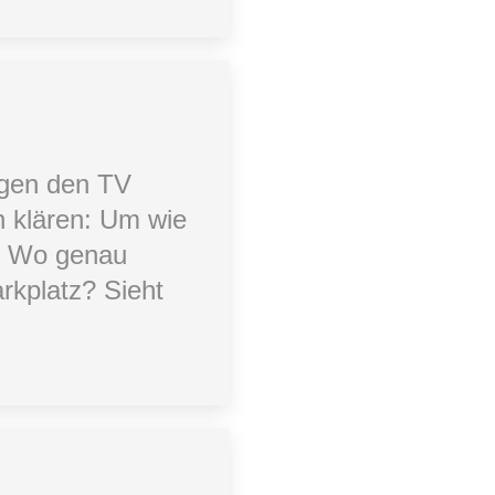
egen den TV
n klären: Um wie
r? Wo genau
arkplatz? Sieht