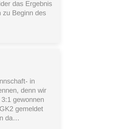
ider das Ergebnis
n zu Beginn des
nnschaft- in
ennen, denn wir
r 3:1 gewonnen
 JGK2 gemeldet
ann da…