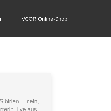
n
VCOR Online-Shop
n
VCOR Online-Shop
Sibirien… nein,
terin, live aus