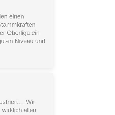
den einen
 Stammkräften
er Oberliga ein
guten Niveau und
rustriert… Wir
wirklich allen