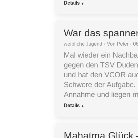
Details
War das spanne
weibliche Jugend
Von
Peter
0
Mal wieder ein Nachb
gegen den TSV Dudenho
und hat den VCOR auch
Schwere der Aufgabe. I
Annahme und liegen mi
Details
Mahatma Glück 