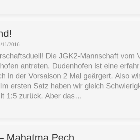
nd!
6/11/2016
arschaftsduell! Die JGK2-Mannschaft vo
fen antreten. Dudenhofen ist eine erfah
 in der Vorsaison 2 Mal geärgert. Also wi
m ersten Satz haben wir gleich Schwierigk
t 1:5 zurück. Aber das…
– Mahatma Pech