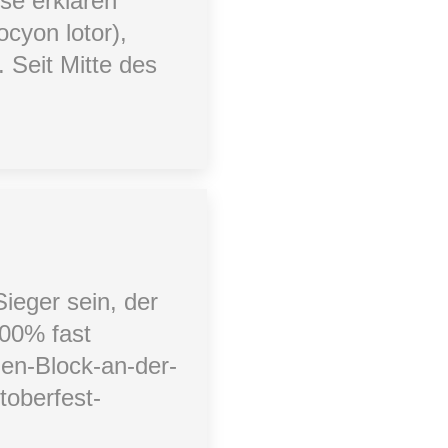
se erklären
ocyon lotor),
. Seit Mitte des
ieger sein, der
00% fast
en-Block-an-der-
oberfest-