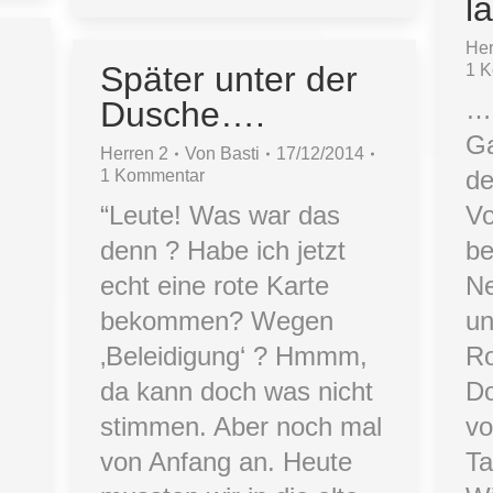
l
t
Her
Später unter der
1 
Dusche….
… 
Ga
Herren 2
Von
Basti
17/12/2014
de
1 Kommentar
“Leute! Was war das
Vo
denn ? Habe ich jetzt
b
n
echt eine rote Karte
Ne
bekommen? Wegen
u
‚Beleidigung‘ ? Hmmm,
Ro
da kann doch was nicht
Do
stimmen. Aber noch mal
vo
von Anfang an. Heute
Ta