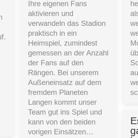
Ihre eigenen Fans
he
aktivieren und
al
n
verwandeln das Stadion
we
praktisch in ein
we
f.
Heimspiel, zumindest
Mo
gemessen an der Anzahl
üb
der Fans auf den
So
Rängen. Bei unserem
au
Außeneinsatz auf dem
we
fremdem Planeten
sc
Langen kommt unser
Team gut ins Spiel und
E
kann von den beiden
g
vorigen Einsätzen…