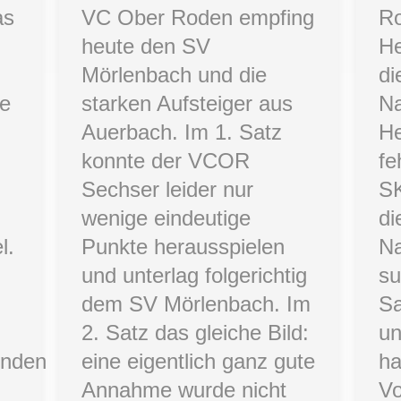
as
VC Ober Roden empfing
R
heute den SV
He
Mörlenbach und die
di
le
starken Aufsteiger aus
Na
Auerbach. Im 1. Satz
He
konnte der VCOR
fe
Sechser leider nur
SK
n
wenige eindeutige
di
l.
Punkte herausspielen
N
und unterlag folgerichtig
su
dem SV Mörlenbach. Im
Sa
2. Satz das gleiche Bild:
un
enden
eine eigentlich ganz gute
ha
Annahme wurde nicht
Vo