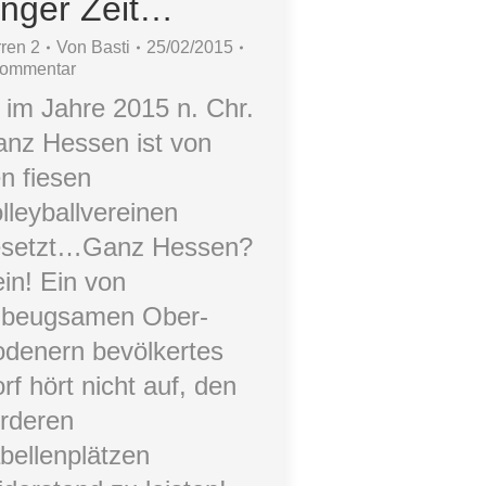
anger Zeit…
ren 2
Von
Basti
25/02/2015
Kommentar
im Jahre 2015 n. Chr.
nz Hessen ist von
n fiesen
lleyballvereinen
esetzt…Ganz Hessen?
in! Ein von
nbeugsamen Ober-
denern bevölkertes
rf hört nicht auf, den
rderen
bellenplätzen