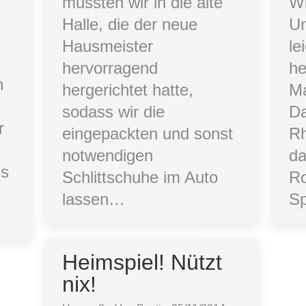
mussten wir in die alte
Wi
Halle, die der neue
Un
Hausmeister
le
hervorragend
he
h
hergerichtet hatte,
Ma
sodass wir die
Da
r
eingepackten und sonst
Rh
notwendigen
da
is
Schlittschuhe im Auto
Ro
lassen…
S
Heimspiel! Nützt
nix!