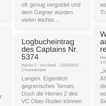
n
oft genug vergoldet und
we
dem Gegner wurden
Tr
vielen leichte…
W
Logbucheintrag
a
des Captains Nr.
r
5374
Her
3 
Herren 2
Von
Basti
12/03/2015
„J
2 Kommentare
Langen. Eigentlich
Af
gegnerisches Terrain.
di
Doch die Herren 2 des
wa
r
VC Ober-Roden können
Si