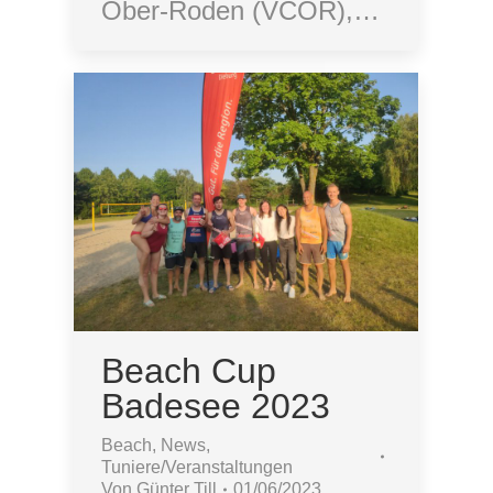
Ober-Roden (VCOR),…
Beach Cup
Badesee 2023
Beach
,
News
,
Tuniere/Veranstaltungen
Von
Günter Till
01/06/2023