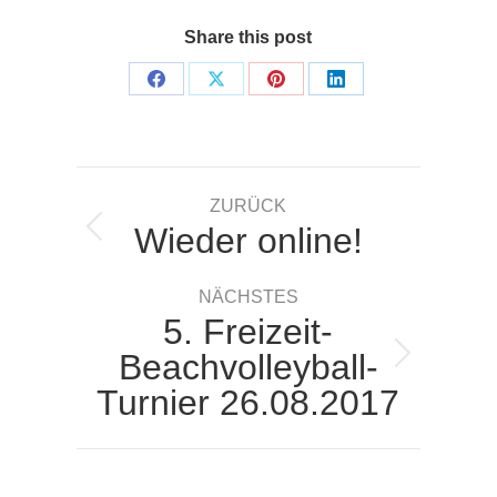
Share this post
Share
Share
Share
Share
on
on
on
on
Facebook
X
Pinterest
LinkedIn
Kommentarnavigation
ZURÜCK
Wieder online!
Vorheriger
Beitrag:
NÄCHSTES
5. Freizeit-
Beachvolleyball-
Nächster
Turnier 26.08.2017
Beitrag: