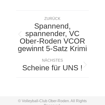
on
on
on
on
Facebook
X
Pinterest
LinkedIn
Kommentarnavigation
ZURÜCK
Spannend,
spannender, VC
Vorheriger
Ober-Roden VCOR
Beitrag:
gewinnt 5-Satz Krimi
NÄCHSTES
Scheine für UNS !
Nächster
Beitrag:
© Volleyball-Club Ober-Roden. All Rights