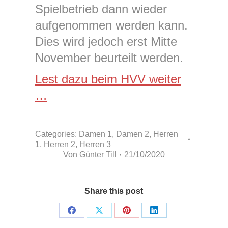
Spielbetrieb dann wieder
aufgenommen werden kann.
Dies wird jedoch erst Mitte
November beurteilt werden.
Lest dazu beim HVV weiter
…
Categories:
Damen 1
,
Damen 2
,
Herren
1
,
Herren 2
,
Herren 3
Von
Günter Till
21/10/2020
Share this post
Share
Share
Share
Share