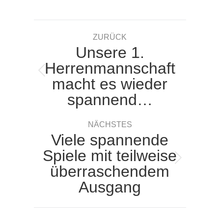
on
on
on
on
Facebook
X
Pinterest
LinkedIn
Kommentarnavigation
ZURÜCK
Unsere 1.
Herrenmannschaft
Vorheriger
macht es wieder
Beitrag:
spannend…
NÄCHSTES
Viele spannende
Spiele mit teilweise
Nächster
überraschendem
Beitrag:
Ausgang