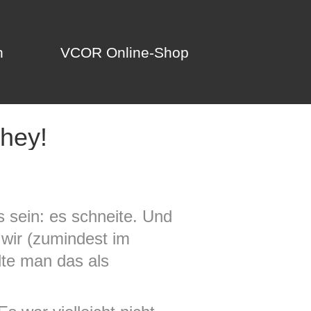
n
VCOR Online-Shop
n
VCOR Online-Shop
 hey!
s sein: es schneite. Und
 wir (zumindest im
lte man das als