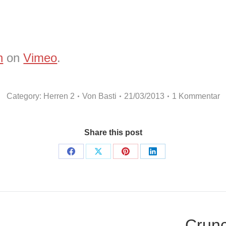
h
on
Vimeo
.
Category:
Herren 2
Von
Basti
21/03/2013
1 Kommentar
Share this post
Share
Share
Share
Share
on
on
on
on
Facebook
X
Pinterest
LinkedIn
n
Crunc