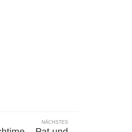
NÄCHSTES
htime – Pat und