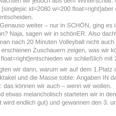
achten wir jedoch aus dem Winterschlaf. Es
[singlepic id=2080 w=200 float=right]aber
 entscheiden.
Genauso weiter – nur in SCHÖN, ging es 
chön? Naja, sagen wir in schönER. Also dac
an nach 20 Minuten Volleyball nicht auch
h erschienen Zuschauern zeigen, was wir 
float=right]entschieden wir schließlich mit 
gten wir dann, warum wir auf dem 1.Platz d
takel und die Masse tobte: Angaben IN das
 das können wir auch – wenn wir wollen.
d etwas melancholisch starteten wir in den
wird endlich gut) und gewannen den 3. und