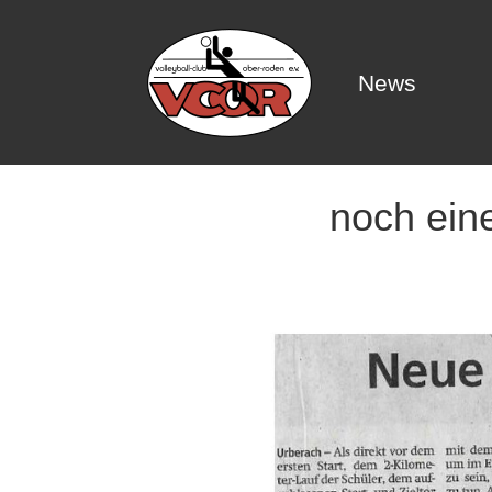
News
News
noch ein