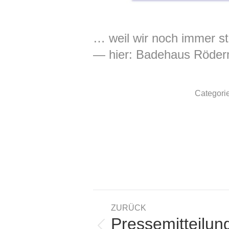
… weil wir noch immer sto
— hier:
Badehaus Röder
Categori
Kommentarnavigatio
ZURÜCK
Pressemitteilu