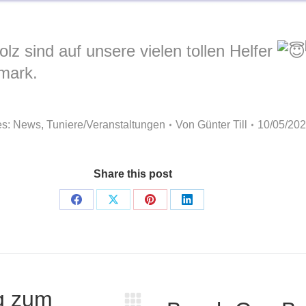
lz sind auf unsere vielen tollen Helfer
mark
.
es:
News
,
Tuniere/Veranstaltungen
Von
Günter Till
10/05/20
Share this post
Share
Share
Share
Share
on
on
on
on
Facebook
X
Pinterest
LinkedIn
n
ng zum