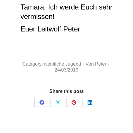
Tamara. Ich werde Euch sehr
vermissen!
Euer Leitwolf Peter
Category:
weibliche Jugend
Von
Peter
24/03/2019
Share this post
Share
Share
Share
Share
on
on
on
on
Facebook
X
Pinterest
LinkedIn
Kommentarnavigation