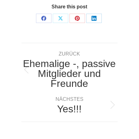
Share this post
Share
Share
Share
Share
on
on
on
on
Facebook
X
Pinterest
LinkedIn
Kommentarnavigation
ZURÜCK
Ehemalige -, passive
Mitglieder und
Vorheriger
Freunde
Beitrag:
NÄCHSTES
Yes!!!
Nächster
Beitrag: