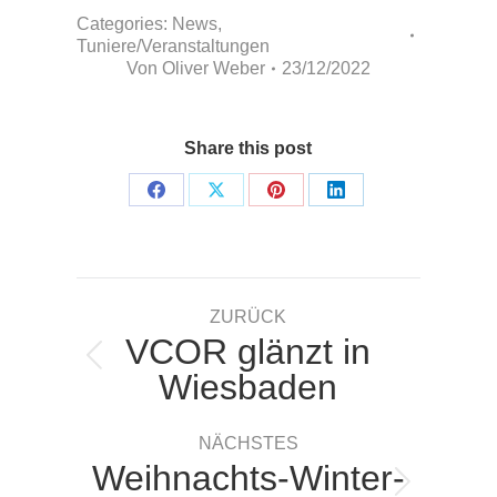
Categories:
News
,
Tuniere/Veranstaltungen
Von
Oliver Weber
23/12/2022
Share this post
Share
Share
Share
Share
on
on
on
on
Facebook
X
Pinterest
LinkedIn
Kommentarnavigation
ZURÜCK
VCOR glänzt in
Vorheriger
Wiesbaden
Beitrag:
NÄCHSTES
Weihnachts-Winter-