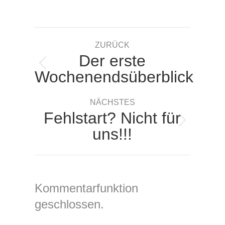
on
on
on
on
Facebook
X
Pinterest
LinkedIn
Kommentarnavigation
ZURÜCK
Der erste
Vorheriger
Wochenendsüberblick
Beitrag:
NÄCHSTES
Fehlstart? Nicht für
Nächster
uns!!!
Beitrag:
Kommentarfunktion
geschlossen.