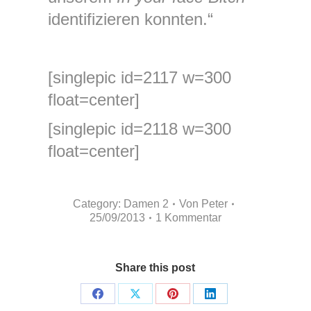
identifizieren konnten.“
[singlepic id=2117 w=300
float=center]
[singlepic id=2118 w=300
float=center]
Category:
Damen 2
Von
Peter
25/09/2013
1 Kommentar
Share this post
Share
Share
Share
Share