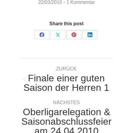
22/03/2010
1 Kommentar
Share this post
Share
Share
Share
Share
on
on
on
on
Facebook
X
Pinterest
LinkedIn
Kommentarnavigation
ZURÜCK
Finale einer guten
Vorheriger
Saison der Herren 1
Beitrag:
NÄCHSTES
Oberligarelegation &
Saisonabschlussfeier
Nächster
am 24.04.2010
Beitrag: