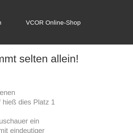
n
VCOR Online-Shop
n
VCOR Online-Shop
mt selten allein!
genen
hieß dies Platz 1
Zuschauer ein
it eindeutiger