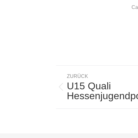
Ca
Kommentarnavigatio
ZURÜCK
U15 Quali
Vorheriger
Hessenjugendp
Beitrag: