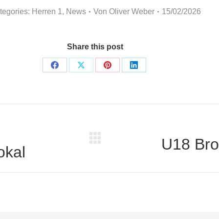
tegories:
Herren 1
,
News
Von
Oliver Weber
15/02/2026
Share this post
Share
Share
Share
Share
on
on
on
on
Facebook
X
Pinterest
LinkedIn
n
U18 Bro
Nächster
okal
Beitrag: