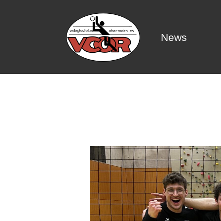
News
News