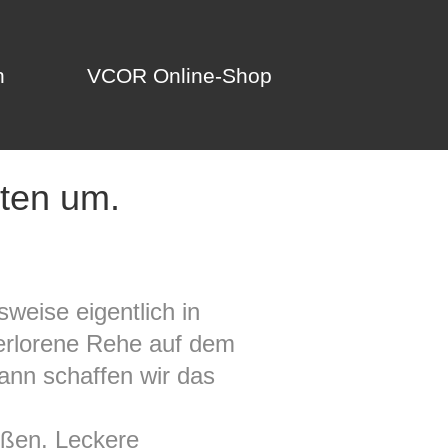
n
VCOR Online-Shop
n
VCOR Online-Shop
sten um.
weise eigentlich in
erlorene Rehe auf dem
dann schaffen wir das
außen. Leckere