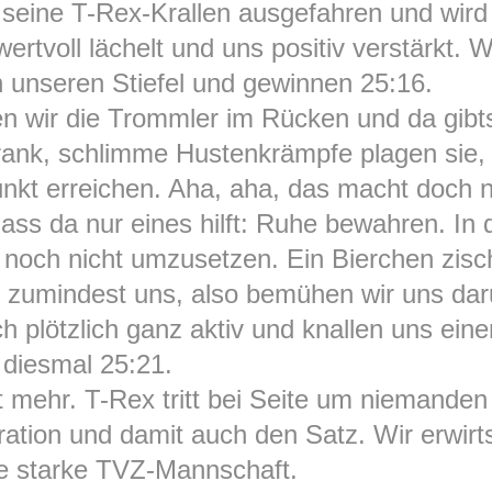
t seine T-Rex-Krallen ausgefahren und wi
rtvoll lächelt und uns positiv verstärkt. 
 unseren Stiefel und gewinnen 25:16.
en wir die Trommler im Rücken und da gibt
krank, schlimme Hustenkrämpfe plagen sie
kt erreichen. Aha, aha, das macht doch nic
dass da nur eines hilft: Ruhe bewahren. In 
s noch nicht umzusetzen. Ein Bierchen zis
t zumindest uns, also bemühen wir uns dar
ch plötzlich ganz aktiv und knallen uns ei
 diesmal 25:21.
ht mehr. T-Rex tritt bei Seite um niemanden
ration und damit auch den Satz. Wir erwir
e starke TVZ-Mannschaft.