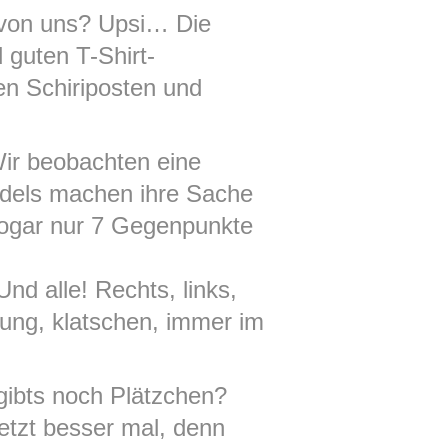
t von uns? Upsi… Die
 guten T-Shirt-
en Schiriposten und
Wir beobachten eine
Mädels machen ihre Sache
 sogar nur 7 Gegenpunkte
d alle! Rechts, links,
hung, klatschen, immer im
gibts noch Plätzchen?
etzt besser mal, denn