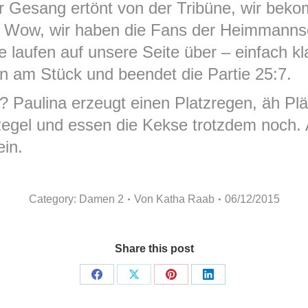
r Gesang ertönt von der Tribüne, wir bek
! Wow, wir haben die Fans der Heimmanns
 laufen auf unsere Seite über – einfach kl
n am Stück und beendet die Partie 25:7.
 Paulina erzeugt einen Platzregen, äh Plä
gel und essen die Kekse trotzdem noch. A
ein.
Category:
Damen 2
Von
Katha Raab
06/12/2015
Share this post
Share
Share
Share
Share
on
on
on
on