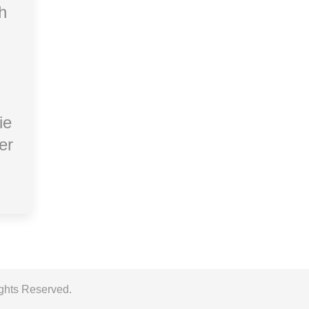
h
ie
er
ights Reserved.