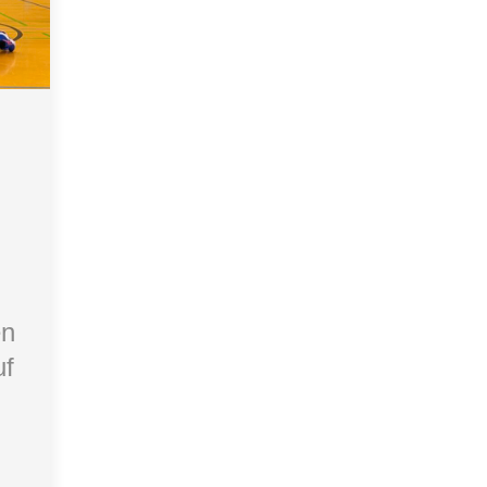
.
en
uf