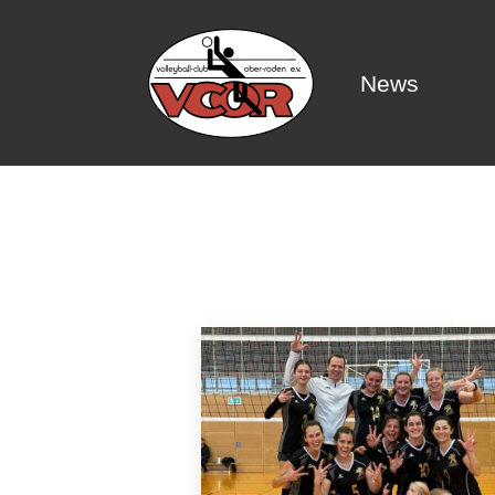
News
News