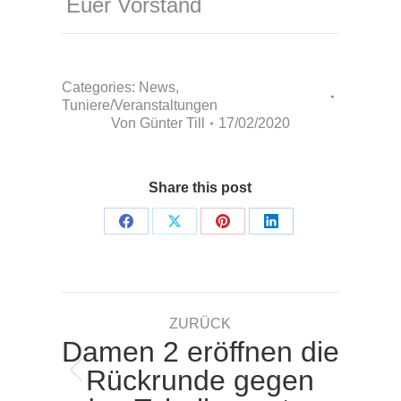
Euer Vorstand
Categories:
News
,
Tuniere/Veranstaltungen
Von
Günter Till
17/02/2020
Share this post
Share
Share
Share
Share
on
on
on
on
Facebook
X
Pinterest
LinkedIn
Kommentarnavigation
ZURÜCK
Damen 2 eröffnen die
Rückrunde gegen
Vorheriger