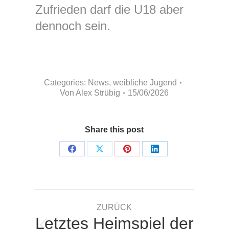
Zufrieden darf die U18 aber
dennoch sein.
Categories:
News
,
weibliche Jugend
Von
Alex Strübig
15/06/2026
Share this post
Share
Share
Share
Share
on
on
on
on
Facebook
X
Pinterest
LinkedIn
Kommentarnavigation
ZURÜCK
Letztes Heimspiel der