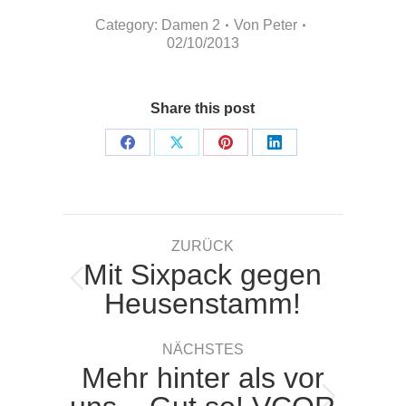
Category:
Damen 2
Von
Peter
02/10/2013
Share this post
Share
Share
Share
Share
on
on
on
on
Facebook
X
Pinterest
LinkedIn
Kommentarnavigation
ZURÜCK
Mit Sixpack gegen
Vorheriger
Heusenstamm!
Beitrag:
NÄCHSTES
Mehr hinter als vor