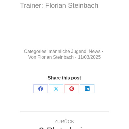
Trainer: Florian Steinbach
Categories:
männliche Jugend
,
News
Von
Florian Steinbach
11/03/2025
Share this post
Share
Share
Share
Share
on
on
on
on
Facebook
X
Pinterest
LinkedIn
Kommentarnavigation
ZURÜCK