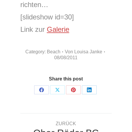
richten…
[slideshow id=30]
Link zur
Galerie
Category:
Beach
Von
Louisa Janke
08/08/2011
Share this post
Share
Share
Share
Share
on
on
on
on
Facebook
X
Pinterest
LinkedIn
Kommentarnavigation
ZURÜCK